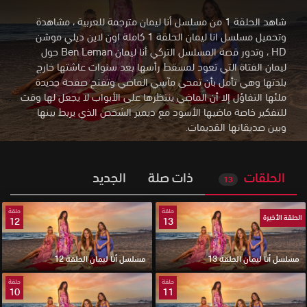
شاهد الحلقة 1 من مسلسل أنا ليمان مترجمة للعربية ، مشاهدة
وتحميل مسلسل انا ليمان الحلقة 1 كاملة اون لاين ديلي موشن
HD
،
وتدور قصة المسلسل التركي أنا ليمان Ben Leman حول
ليمان الفتاة التي تعود لمسقط رأسها بعد سنوات عاشتها خارج
بلدتها وهي تأمل بأن تمحى مآسي الماضي وتفتح صفحة جديدة
ملئها التفاؤل إلا أن الماضي ينتظرها على الأبواب لا يجعل لها وقت
للتفكير خاصة ماضيها الأسود مع ديمير الشخص الذي يربط بينها
وبين صديقاتها القديمات.
الحلقات
ذات صلة
الجديد
13
حلقة
حلقة
الحلقة الأخيرة
12
13
مسلسل أنا ليمان الحلقة 13
مسلسل أنا ليمان الحلقة 12
حلقة
حلقة
10
11