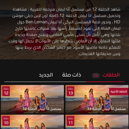
شاهد الحلقة 12 من مسلسل أنا ليمان مترجمة للعربية ، مشاهدة
وتحميل مسلسل انا ليمان الحلقة 12 كاملة اون لاين ديلي موشن
HD
،
وتدور قصة المسلسل التركي أنا ليمان Ben Leman حول
ليمان الفتاة التي تعود لمسقط رأسها بعد سنوات عاشتها خارج
بلدتها وهي تأمل بأن تمحى مآسي الماضي وتفتح صفحة جديدة
ملئها التفاؤل إلا أن الماضي ينتظرها على الأبواب لا يجعل لها وقت
للتفكير خاصة ماضيها الأسود مع ديمير الشخص الذي يربط بينها
وبين صديقاتها القديمات.
الحلقات
ذات صلة
الجديد
13
حلقة
حلقة
الحلقة الأخيرة
12
13
مسلسل أنا ليمان الحلقة 13
مسلسل أنا ليمان الحلقة 12
حلقة
حلقة
10
11