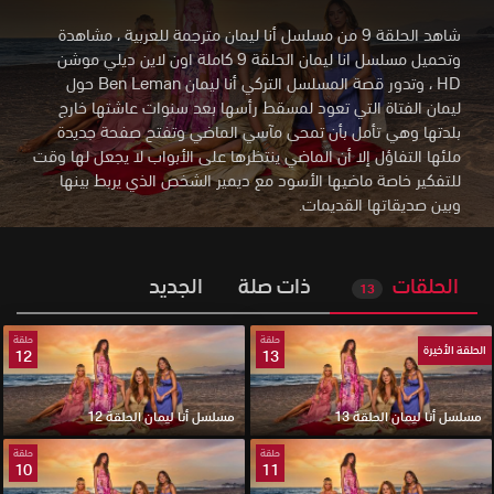
شاهد الحلقة 9 من مسلسل أنا ليمان مترجمة للعربية ، مشاهدة
وتحميل مسلسل انا ليمان الحلقة 9 كاملة اون لاين ديلي موشن
HD
،
وتدور قصة المسلسل التركي أنا ليمان Ben Leman حول
ليمان الفتاة التي تعود لمسقط رأسها بعد سنوات عاشتها خارج
بلدتها وهي تأمل بأن تمحى مآسي الماضي وتفتح صفحة جديدة
ملئها التفاؤل إلا أن الماضي ينتظرها على الأبواب لا يجعل لها وقت
للتفكير خاصة ماضيها الأسود مع ديمير الشخص الذي يربط بينها
وبين صديقاتها القديمات.
الحلقات
ذات صلة
الجديد
13
حلقة
حلقة
الحلقة الأخيرة
12
13
مسلسل أنا ليمان الحلقة 13
مسلسل أنا ليمان الحلقة 12
حلقة
حلقة
10
11