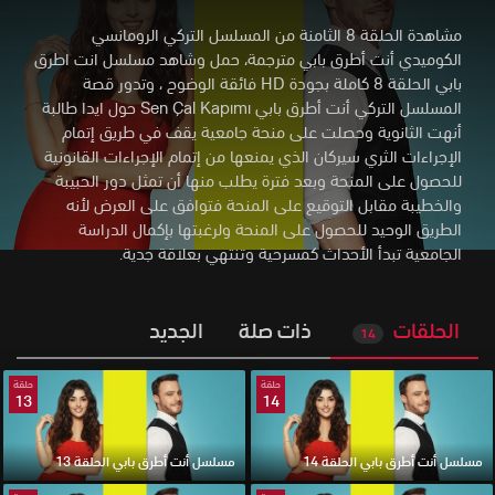
مشاهدة الحلقة 8 الثامنة من المسلسل التركي الرومانسي
الكوميدي أنت أطرق بابي مترجمة، حمل وشاهد مسلسل انت اطرق
بابي الحلقة 8 كاملة بجودة HD فائقة الوضوح
،
وتدور قصة
المسلسل التركي أنت أطرق بابي Sen Çal Kapımı حول ايدا طالبة
أنهت الثانوية وحصلت على منحة جامعية يقف في طريق إتمام
الإجراءات الثري سيركان الذي يمنعها من إتمام الإجراءات القانونية
للحصول على المنحة وبعد فترة يطلب منها أن تمثل دور الحبيبة
والخطيبة مقابل التوقيع على المنحة فتوافق على العرض لأنه
الطريق الوحيد للحصول على المنحة ولرغبتها بإكمال الدراسة
الجامعية تبدأ الأحداث كمسرحية وتنتهي بعلاقة جدية.
الحلقات
ذات صلة
الجديد
14
حلقة
حلقة
13
14
مسلسل أنت أطرق بابي الحلقة 14
مسلسل أنت أطرق بابي الحلقة 13