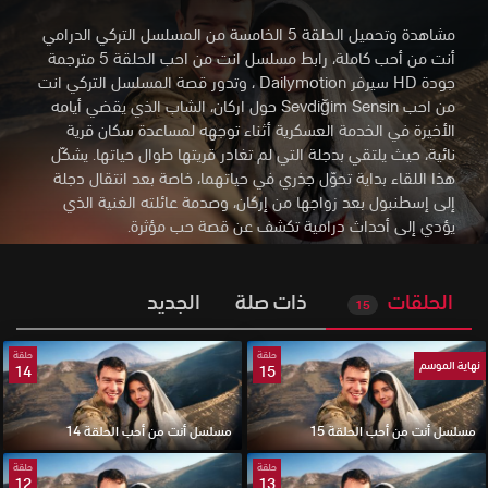
مشاهدة وتحميل الحلقة 5 الخامسة من المسلسل التركي الدرامي
أنت من أحب كاملة، رابط مسلسل انت من احب الحلقة 5 مترجمة
جودة HD سيرفر Dailymotion
،
وتدور قصة المسلسل التركي انت
من احب Sevdiğim Sensin حول اركان، الشاب الذي يقضي أيامه
الأخيرة في الخدمة العسكرية أثناء توجهه لمساعدة سكان قرية
نائية، حيث يلتقي بدجلة التي لم تغادر قريتها طوال حياتها. يشكّل
هذا اللقاء بداية تحوّل جذري في حياتهما، خاصة بعد انتقال دجلة
إلى إسطنبول بعد زواجها من إركان، وصدمة عائلته الغنية الذي
يؤدي إلى أحداث درامية تكشف عن قصة حب مؤثرة.
الحلقات
ذات صلة
الجديد
15
حلقة
حلقة
نهاية الموسم
14
15
مسلسل أنت من أحب الحلقة 15
مسلسل أنت من أحب الحلقة 14
حلقة
حلقة
12
13