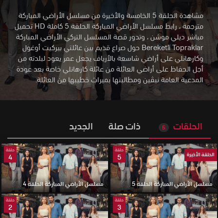
مشاهدة الحلقة 5 الخامسة والأخيرة من مسلسل الأراضي المباركة
مترجمة ، رابط مسلسل الأراضي المباركة الحلقة 5 كاملة HD تحميل
مباشر ديلي موشن
،
وتدور قصة المسلسل التركي الأراضي المباركة
Bereketli Topraklar حول صراع قديم بين عائلتي بيركيت أوغول
وكارهانلي على أراضي شاسعة بالأرياف يجعل عمر يعود لبلدته من
أجل الحفاظ على أراضي العائلة من عائلة كارهانلي خاصة بعد عودة
المدعية العامة نيڤين ومطالبتها بميراث خطيبها من العائلة.
الحلقات
ذات صلة
الجديد
5
حلقة
حلقة
الحلقة الأخيرة
4
5
مسلسل الأراضي المباركة الحلقة 5
مسلسل الأراضي المباركة الحلقة 4
حلقة
حلقة
2
3