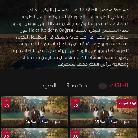
مشاهدة وتحميل الحلقة 32 من المسلسل التركي الدرامي
الاجتماعي الخليفة: نداء الجذور كاملة، رابط مسلسل الخليفة
الحلقة 32 الثانية والثلاثون مترجمة جودة HD ديلي موشن
،
وتدور
قصة المسلسل التركي الخليفة Halef Köklerin Çağrısı‎ حول
سرحات جراح يتخلى عن حب حياته ويستقر في إسطنبول لتكوين
حياة جديدة وتزوج من فتاة تدعى ملك إلا انه يعود لبلدته ويتم
تنصيبه كآغا ويجبر على الزواج من فريبته كحل لفض النزاعات بالبلدة
وتعود حبيبته السابقة ملك لحياته يظل محتار بين حب حياته
ومصالحة يترأس البلدة فكيف سيتصرف.
الحلقات
ذات صلة
الجديد
35
حلقة
حلقة
نهاية الموسم
34
35
مسلسل الخليفة الحلقة 35
مسلسل الخليفة الحلقة 34
حلقة
حلقة
32
33