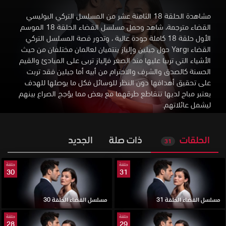
مشاهدة الحلقة 18 الثامنة عشر من المسلسل التركي البوليسي
القضاء مترجمة، شاهد وحمل مسلسل القضاء الحلقة 18 الموسم
الأول حلقة 18 كاملة جودة عالية
،
وتدور قصة المسلسل التركي
القضاء Yargı حول جيلين وإلياز ينتميان لعالمان مختلفان من حيث
الأشياء التي تربيا عليها منذ الصغر فإلياز تربى على المبادئ والقيم
الحسنة كالصدق والشرف والاحترام من أبيه أما جيلين فقد تربت
على تحقيق أهدافها دون النظر للوسائل فكل ما يوصلها للهدف
يعتبر مباح لديها تتقاطع طرقهما مع بعض مما يؤجج الصراع بينهم
ليشمل عائلاتهم.
الحلقات
ذات صلة
الجديد
31
حلقة
حلقة
30
31
مسلسل القضاء الحلقة 31
مسلسل القضاء الحلقة 30
حلقة
حلقة
28
29