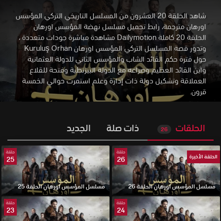
شاهد الحلقة 20 العشرون من المسلسل التاريخي التركي المؤسس
اورهان مترجمة، رابط تحميل مسلسل نهضة المؤسس اورهان
الحلقة 20 كاملة Dailymotion مشاهدة مباشرة جودات متعددة
،
وتدور قصة المسلسل التركي المؤسس اورهان Kuruluş Orhan
حول فترة حكم القائد الشاب والمؤسس الثاني للدولة العثمانية
وابن القائد العظيم وصراعه مع الدولة البيزنطية وفتحة للقلاع
العملاقة وتشكيل دولة ذات إدارة وعلم استمرت حوالي الخمسة
قرون.
الحلقات
ذات صلة
الجديد
26
حلقة
حلقة
الحلقة الأخيرة
25
26
مسلسل المؤسس اورهان الحلقة 26
مسلسل المؤسس اورهان الحلقة 25
حلقة
حلقة
23
24