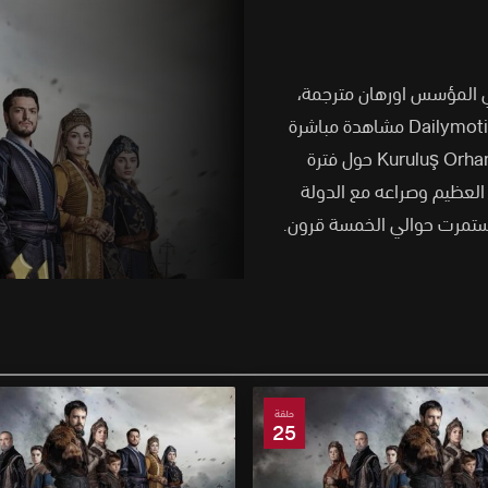
التركي المؤسس اورهان مترجمة،
رابط تحميل مسلسل نهضة المؤسس اورهان الحلقة 21 كاملة Dailymotion مشاهدة مباشرة
وتدور قصة المسلسل التركي المؤسس اورهان Kuruluş Orhan حول فترة
 العظيم وصراعه مع الدولة
 استمرت حوالي الخمسة قرون.
حلقة
25