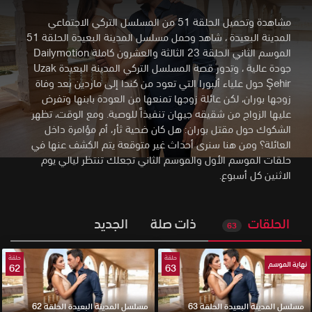
مشاهدة وتحميل الحلقة 51 من المسلسل التركي الاجتماعي
المدينة البعيدة ، شاهد وحمل مسلسل المدينة البعيدة الحلقة 51
الموسم الثاني الحلقة 23 الثالثة والعشرون كاملة Dailymotion
جودة عالية
،
وتدور قصة المسلسل التركي المدينة البعيدة Uzak
Şehir حول علياء ألبورا التي تعود من كندا إلى ماردين بعد وفاة
زوجها بوران، لكن عائلة زوجها تمنعها من العودة بابنها وتفرض
عليها الزواج من شقيقه جيهان تنفيذاً للوصية. ومع الوقت، تظهر
الشكوك حول مقتل بوران: هل كان ضحية ثأر، أم مؤامرة داخل
العائلة؟ ومن هنا سنرى أحداث غير متوقعة يتم الكشف عنها في
حلقات الموسم الأول والموسم الثاني تجعلك تنتظر ليالي يوم
الاثنين كل أسبوع.
الحلقات
ذات صلة
الجديد
63
حلقة
حلقة
نهاية الموسم
62
63
مسلسل المدينة البعيدة الحلقة 63
مسلسل المدينة البعيدة الحلقة 62