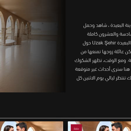
ماعي المدينة البعيدة ، شاهد وحمل
نة البعيدة الحلقة 54 الموسم الثاني الحلقة 26 السادسة والعشرون كاملة
وتدور قصة المسلسل التركي المدينة البعيدة Uzak Şehir حول
لكن عائلة زوجها تمنعها من
صية. ومع الوقت، تظهر الشكوك
 هنا سنرى أحداث غير متوقعة
نتظر ليالي يوم الاثنين كل
حلقة