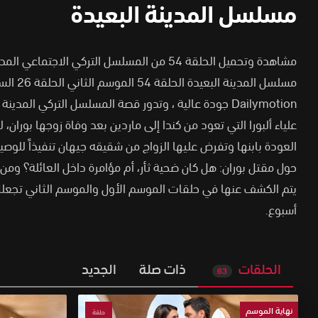
مسلسل المدينة البعيدة
مشاهدة وتحميل الحلقة 54 من المسلسل التركي الاجت
مسلسل المدي
Dailymotion جودة عالية
،
علياء ألبورا التي تعود من كندا إلى ماردين بعد وفاة زوجها بوران، 
العودة بابنها وتفرض عليها الزواج من شقيقه جيهان تنفيذاً للو
حول مقتل بوران: هل كان ضحية ثأر، أم مؤامرة داخل العائلة؟ ومن
يتم الكشف عنها في حلقات الموسم الأول والموسم الثاني تجعلك ت
أسبوع.
الحلقات
ذات صلة
الجديد
63
نهاية الموسم
حلقة