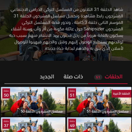
شاهد الحلقة 31 الثلاثون من المسلسل التركي الدرامي الاجتماعي
المشردون، رابط مشاهدة وتحميل مسلسل المشردون الحلقة 31
الموسم الثاني حلقة 3 كاملة
،
وتدور قصة المسلسل التركي
المشردون Sahipsizler حول عائلة مكونة من أم وأب وستة أشقاء
يسكنون بالغابة هروباً من رجل مجنون يريد الانتقام منهم بسبب حبه
لوالدتهم يستطيع الوصول إليهم وقتل والديهم فيهربوا للوصول
لأسلان الذي يثق به والدهم لبداية حياة جديدة.
الحلقات
ذات صلة
الجديد
51
حلقة
حلقة
الحلقة الأخيرة
50
51
مسلسل المشردون الحلقة 51
مسلسل المشردون الحلقة 50
حلقة
حلقة
37
49