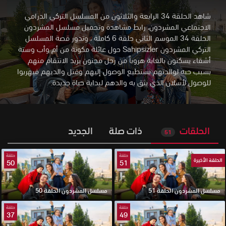
شاهد الحلقة 34 الرابعة والثلاثون من المسلسل التركي الدرامي
الاجتماعي المشردون، رابط مشاهدة وتحميل مسلسل المشردون
الحلقة 34 الموسم الثاني حلقة 6 كاملة
،
وتدور قصة المسلسل
التركي المشردون Sahipsizler حول عائلة مكونة من أم وأب وستة
أشقاء يسكنون بالغابة هروباً من رجل مجنون يريد الانتقام منهم
بسبب حبه لوالدتهم يستطيع الوصول إليهم وقتل والديهم فيهربوا
للوصول لأسلان الذي يثق به والدهم لبداية حياة جديدة.
الحلقات
ذات صلة
الجديد
51
حلقة
حلقة
الحلقة الأخيرة
50
51
مسلسل المشردون الحلقة 51
مسلسل المشردون الحلقة 50
حلقة
حلقة
37
49