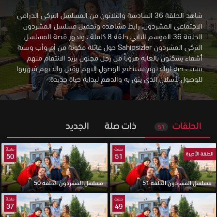
شاهد الحلقة 36 السادسة والثلاثون من المسلسل التركي الدرامي
الاجتماعي المشردون، رابط مشاهدة وتحميل مسلسل المشردون
الحلقة 36 الموسم الثاني حلقة 8 كاملة
،
وتدور قصة المسلسل
التركي المشردون Sahipsizler حول عائلة مكونة من أم وأب وستة
أشقاء يسكنون بالغابة هروباً من رجل مجنون يريد الانتقام منهم
بسبب حبه لوالدتهم يستطيع الوصول إليهم وقتل والديهم فيهربوا
للوصول لأسلان الذي يثق به والدهم لبداية حياة جديدة.
الحلقات
ذات صلة
الجديد
51
حلقة
حلقة
الحلقة الأخيرة
50
51
مسلسل المشردون الحلقة 51
مسلسل المشردون الحلقة 50
حلقة
حلقة
37
49