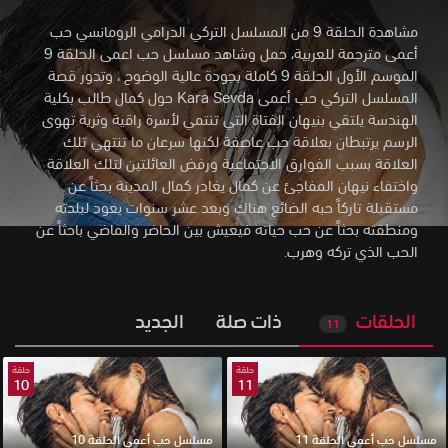
مشاهدة الحلقة 9 من المسلسل التركي الدرامي الرومانسي حب
أعمى مترجمة للعربية، حمل وشاهد مسلسل حب اعمى الحلقة 9
الموسم الأول الحلقة 9 كاملة بجودة عالية الوضوح
،
وتدور قصة
المسلسل التركي حب أعمى Kara Sevda حول كمال طالب بكلية
الهندسة يلتقي بنيهان الفتاة التي تنتمي لأسرة راقية وثرية تهوى
الرسم يرتبطان بعلاقة حب عاصفة لكنها سرعان ما تنتهي تلك
العلاقة بسبب الفوارق الاجتماعية ورفض العائلتين لتلك العلاقة
واختفاء نيهان المفاجئ عن كمال يغادر كمال المدينة بحثاً عن
مستقبلة تاركاً حبه الضائع هناك وبعد عشر سنوات يعود لبلدته
ومنطقته بحثاً عن حب حياته فيعيش بين الحاضر والماضي باحثاً عن
الحب الذي تركه وهرب.
الحلقات
ذات صلة
الجديد
11
حلقة
حلقة
10
11
مسلسل حب أعمى الحلقة 11
مسلسل حب أعمى الحلقة 10