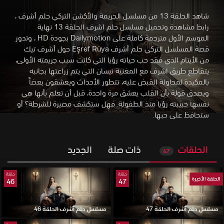
شاهد الحلقة 13 من مسلسل الجريمة والأكشن التركي حلم أشرف ،
رابط مشاهدة وتحميل مسلسل حلم اشرف الحلقة 13 نهاية
الموسم الأول مترجمة كاملة على Dailymotion بجودة HD
،
وتدور
قصة المسلسل التركي حلم أشرف Eşref Rüya حول أشرف تيك
من الأيتام الذي فقد حب حياته رؤيا التي كانت سبب جريمته الأولى،
يتقاطع طريق اشرف مع المغنية نيسان التي يتم زراعتها بجانبه
بالمكيدة لمحاولة القبض عليه، تتطور الأحداث ويعشقون بعضاً
ويصدق قولة بأن القلب يعشق مرة واحدة، قبل أن تعلم بأنها هي
نفسها حبيبته رؤيا منذ الطفولة. فهل ستكشف مصيرة للشرطة؟ أو
ستحافظ على حبها.
الحلقات
ذات صلة
الجديد
47
حلقة
حلقة
الحلقة الأخيرة
46
47
مسلسل حلم أشرف الحلقة 47
مسلسل حلم أشرف الحلقة 46