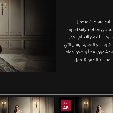
رف ، رابط مشاهدة وتحميل
مسلسل حلم اشرف الحلقة 5 الموسم الأول الحلقة 5 مترجمة كاملة على Dailymotion بجودة
لسل التركي حلم أشرف Eşref Rüya حول أشرف تيك من الأيتام الذي
اشرف مع المغنية نيسان التي
ث ويعشقون بعضاً ويصدق قولة
رؤيا منذ الطفولة. فهل
حلقة
46