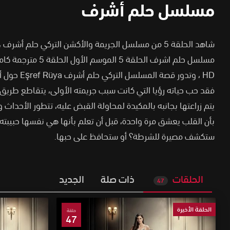
مسلسل حلم أشرف
شاهد الحلقة 5 من مسلسل الجريمة والأكشن التركي حلم أش
HD
،
وتدور قصة المس
فقد حب حياته رؤيا التي كانت سبب جريمته الأولى، يتقاطع طريق 
يتم زراعتها بجانبه بالمكيدة لمحاولة القبض عليه، تتطور الأحدا
بأن القلب يعشق مرة واحدة، قبل أن تعلم بأنها هي نفسها حبيبته 
ستكشف مصيرة للشرطة؟ أو ستحافظ على حبها.
الحلقات
ذات صلة
الجديد
47
الحلقة الأخيرة
حلقة
47