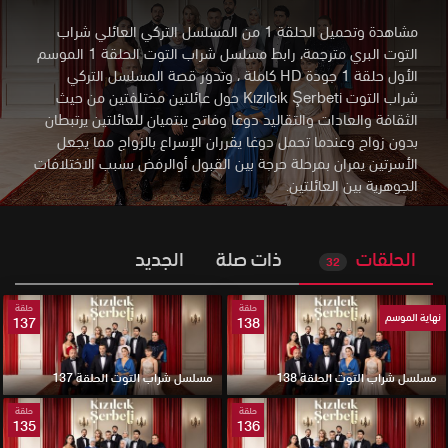
مشاهدة وتحميل الحلقة 1 من المسلسل التركي العائلي شراب
التوت البري مترجمة، رابط مسلسل شراب التوت الحلقة 1 الموسم
الأول حلقة 1 جودة HD كاملة
،
وتدور قصة المسلسل التركي
شراب التوت Kızılcık Şerbeti حول عائلتين مختلفتين من حيث
الثقافة والعادات والتقاليد دوغا وفاتح ينتميان للعائلتين يرتبطان
بدون زواج وعندما تحمل دوغا يقرران الإسراع بالزواج مما يجعل
الأسرتين يمران بمرحلة حرجة بين القبول أوالرفض بسبب الاختلافات
الجوهرية بين العائلتين.
الحلقات
ذات صلة
الجديد
32
حلقة
حلقة
نهاية الموسم
137
138
مسلسل شراب التوت الحلقة 138
مسلسل شراب التوت الحلقة 137
حلقة
حلقة
135
136