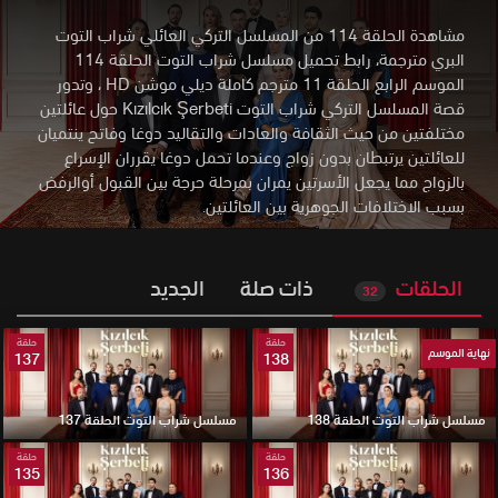
مشاهدة الحلقة 114 من المسلسل التركي العائلي شراب التوت
البري مترجمة، رابط تحميل مسلسل شراب التوت الحلقة 114
الموسم الرابع الحلقة 11 مترجم كاملة ديلي موشن HD
،
وتدور
قصة المسلسل التركي شراب التوت Kızılcık Şerbeti حول عائلتين
مختلفتين من حيث الثقافة والعادات والتقاليد دوغا وفاتح ينتميان
للعائلتين يرتبطان بدون زواج وعندما تحمل دوغا يقرران الإسراع
بالزواج مما يجعل الأسرتين يمران بمرحلة حرجة بين القبول أوالرفض
بسبب الاختلافات الجوهرية بين العائلتين.
الحلقات
ذات صلة
الجديد
32
حلقة
حلقة
نهاية الموسم
137
138
مسلسل شراب التوت الحلقة 138
مسلسل شراب التوت الحلقة 137
حلقة
حلقة
135
136