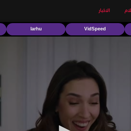
لام
الاخبار