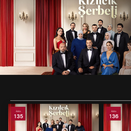
حلقة
حلقة
135
136