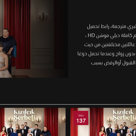
توت البري مترجمة، رابط تحميل
،
لسل التركي شراب التوت Kızılcık Şerbeti حول عائلتين مختلفتين من حيث
ن بدون زواج وعندما تحمل دوغا
ن القبول أوالرفض بسبب
حلقة
137