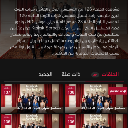
مشاهدة الحلقة 126 من المسلسل التركي العائلي شراب التوت
البري مترجمة، رابط تحميل مسلسل شراب التوت الحلقة 126
الموسم الرابع الحلقة 23 مترجم كاملة ديلي موشن HD
،
وتدور
قصة المسلسل التركي شراب التوت Kızılcık Şerbeti حول عائلتين
مختلفتين من حيث الثقافة والعادات والتقاليد دوغا وفاتح ينتميان
للعائلتين يرتبطان بدون زواج وعندما تحمل دوغا يقرران الإسراع
بالزواج مما يجعل الأسرتين يمران بمرحلة حرجة بين القبول أوالرفض
بسبب الاختلافات الجوهرية بين العائلتين.
الحلقات
ذات صلة
الجديد
32
حلقة
حلقة
نهاية الموسم
137
138
مسلسل شراب التوت الحلقة 138
مسلسل شراب التوت الحلقة 137
حلقة
حلقة
135
136