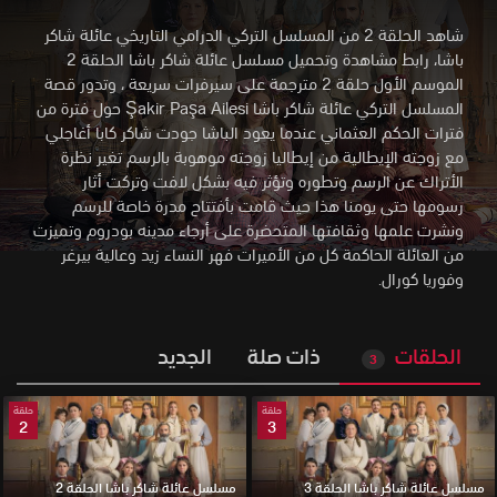
شاهد الحلقة 2 من المسلسل التركي الدرامي التاريخي عائلة شاكر
باشا، رابط مشاهدة وتحميل مسلسل عائلة شاكر باشا الحلقة 2
الموسم الأول حلقة 2 مترجمة على سيرفرات سريعة
،
وتدور قصة
المسلسل التركي عائلة شاكر باشا Şakir Paşa Ailesi حول فترة من
فترات الحكم العثماني عندما يعود الباشا جودت شاكر كابا أغاجلي
مع زوجته الإيطالية من إيطاليا زوجته موهوبة بالرسم تغير نظرة
الأتراك عن الرسم وتطوره وتؤثر فيه بشكل لافت وتركت أثار
رسومها حتى يومنا هذا حيث قامت بأفتتاح مدرة خاصة للرسم
ونشرت علمها وثقافتها المتحضرة على أرجاء مدينه بودروم وتميزت
من العائلة الحاكمة كل من الأميرات فهر النساء زيد وعالية بيرغر
وفوريا كورال.
الحلقات
ذات صلة
الجديد
3
حلقة
حلقة
2
3
مسلسل عائلة شاكر باشا الحلقة 3
مسلسل عائلة شاكر باشا الحلقة 2