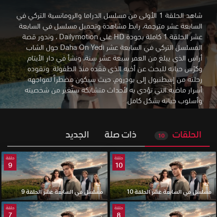
شاهد الحلقة 1 الأولى من مسلسل الدراما والرومانسية التركي في
السابعة عشر مترجمة، رابط مشاهدة وتحميل مسلسل في السابعة
عشر الحلقة 1 كاملة بجودة HD على Dailymotion
،
وتدور قصة
المسلسل التركي في السابعة عشر Daha On Yedi حول الشاب
أراس الذي يبلغ من العمر سبعة عشر سنة، ونشأ في دار الأيتام
وكرّس حياته للبحث عن أخيه الذي فقده منذ الطفولة. وتقوده
رحلته من إسطنبول إلى بودروم، حيث سيكون مضطراً لمواجهه
أسرار ماضيه التي تؤدي به لأحداث متشابكة ستُغير من شخصيته
وأسلوب حياته بشكل كامل.
الحلقات
ذات صلة
الجديد
10
حلقة
حلقة
9
10
مسلسل في السابعة عشر الحلقة 10
مسلسل في السابعة عشر الحلقة 9
حلقة
حلقة
7
8