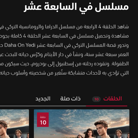
مسلسل في السابعة عشر
شاهد الحلقة 4 الرابعة من مسلسل الدراما والرومانسية الت
مشاهدة وتحميل مسلسل في السابعة عشر الحلقة 4 كاملة بجودة HD على Dailymotion
وتدور 
العمر سبعة عشر سنة، ونشأ في دار الأيتام وكرّس حياته للبحث ع
الطفولة. وتقوده رحلته من إسطنبول إلى بودروم، حيث سيكون مضط
التي تؤدي به لأحداث متشابكة ستُغير من شخصيته وأسلوب حياته
الحلقات
ذات صلة
الجديد
10
حلقة
10