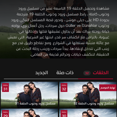
مشاهدة وتحميل الحلقة 19 التاسعة عشر من مسلسل ورود
وذنوب كاملة ، رابط مسلسل ورود وذنوب الحلقة 19 مترجمة
بجودة HD على ديلي موشن
،
وتدور قصة المسلسل التركي ورود
وذنوب Güller ve Günahlar حول سرحات، رجل أعمال ثري، يواجه
خيانة زوجته بيراك بعد أن يحاول عشيقها قتلها وإدخالها في
غيبوبة، بالتزامن مع انكشاف سر قدر، ابنتها غير الشرعية، التي تعيش
مع عائلة متبنّية تستغلها في الشوارع. ومع تقاطع طريق قدر مع
زينب التي تتدخل لإنقاذها، يبدأ سرحات وزينب رحلة البحث عن
الحقيقة، لتنكشف خيانات وجرائم قديمة من الماضي.
الحلقات
ذات صلة
الجديد
32
حلقة
حلقة
نهاية الموسم
31
32
مسلسل ورود وذنوب الحلقة 32
مسلسل ورود وذنوب الحلقة 31
حلقة
حلقة
29
30