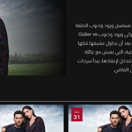
ملة ، رابط مسلسل ورود وذنوب الحلقة
وتدور قصة المسلسل التركي ورود وذنوب Güller ve
اك بعد أن يحاول عشيقها قتلها
عية، التي تعيش مع عائلة
تتدخل لإنقاذها، يبدأ سرحات
 الماضي.
حلقة
31