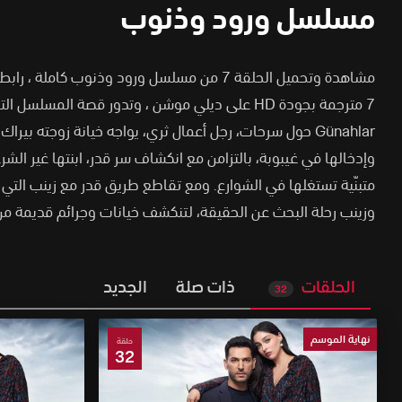
مسلسل ورود وذنوب
مشاهدة وتحميل الحلقة 7 من مسلسل ورود وذنوب كا
7 مترجمة بجودة HD على ديلي موشن
،
Günahlar حول سرحات، رجل أعمال ثري، يواجه خيانة زوجته بير
وإدخالها في غيبوبة، بالتزامن مع انكشاف سر قدر، ابنتها غير الشر
متبنّية تستغلها في الشوارع. ومع تقاطع طريق قدر مع زينب التي 
وزينب رحلة البحث عن الحقيقة، لتنكشف خيانات وجرائم قديمة من
الحلقات
ذات صلة
الجديد
32
نهاية الموسم
حلقة
32