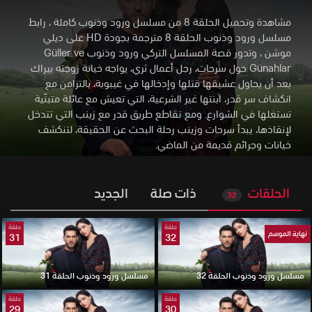
مشاهدة وتحميل الحلقة 8 من مسلسل ورود وذنوب كاملة ، رابط
مسلسل ورود وذنوب الحلقة 8 مترجمة بجودة HD على ديلي
موشن
،
وتدور قصة المسلسل التركي ورود وذنوب Güller ve
Günahlar حول سرحات، رجل أعمال ثري، يواجه خيانة زوجته بيراك
بعد أن يحاول عشيقها قتلها وإدخالها في غيبوبة، بالتزامن مع
انكشاف سر قدر، ابنتها غير الشرعية، التي تعيش مع عائلة متبنّية
تستغلها في الشوارع. ومع تقاطع طريق قدر مع زينب التي تتدخل
لإنقاذها، يبدأ سرحات وزينب رحلة البحث عن الحقيقة، لتنكشف
خيانات وجرائم قديمة من الماضي.
الحلقات
ذات صلة
الجديد
32
حلقة
حلقة
نهاية الموسم
31
32
مسلسل ورود وذنوب الحلقة 32
مسلسل ورود وذنوب الحلقة 31
حلقة
حلقة
29
30