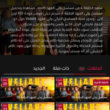
شاهد الحلقة 4 من مسلسل ولي العهد كاملة ، مشاهدة وتحميل
مسلسل ولي العهد الحلقة 4 مترجم ديلي موشن جودة HD اون
لاين
،
وتدور قصة المسلسل التركي ولي العهد Veliaht حول ذو
الفقار قارصلي الرجل الكبير بالسن والمسيطر على محطات
الحافلات تسوء حالته الصحية فيقرر من حوله انتظار عودة أبنة ظافر
من المهجر ليتولى إدارة محطة الحافلات بدلاً عن والدة لكن تيمور
يستغل الأوضاع وينتحل شخصية ظافر ويصل للمنزل على أنه ظافر
فيستلم المحطة والأموال الكثيرة مع زوجته ريحانة فهل يعود ظافر
الحقيقي أم أنه مستقر بمهجرة.
الحلقات
ذات صلة
الجديد
26
حلقة
حلقة
الحلقة الأخيرة
25
26
مسلسل ولي العهد الحلقة 26
مسلسل ولي العهد الحلقة 25
حلقة
حلقة
23
24