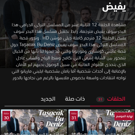
يفيض
مشاهدة الحلقة 12 الثانية عشر من المسلسل التركي الدرامي هذا
البحر سوف يفيض مترجمة، رابط تحميل مسلسل هذا البحر سوف
يفيض الحلقة 12 مترجم كاملة ديلي موشن HD
،
وتدور قصة
المسلسل التركي هذا البحر سوف يفيض Taşacak Bu Deniz حول
قصة عائلتي كوتشاري وفورتونا والتي قد تبدوا لنا بأنها من الخيال
تتمحور بين الشابة إسمي التي تكافح وسط الرياح والشاب عادل
الذي يتحدى الأمواج العاتية في سبيل الوصول بحبهم لبر الأمان.
بالإضافة إلى أحداث شخصية آفا يامان بشخصية ايليني ماريانو التي
تواجه انتقادات واسعة بخصوص ملابسها بالرغم من نجاحها بالدور.
الحلقات
ذات صلة
الجديد
31
حلقة
حلقة
نهاية الموسم
30
31
مسلسل هذا البحر سوف يفيض الحلقة 31
مسلسل هذا البحر سوف يفيض الحلقة 30