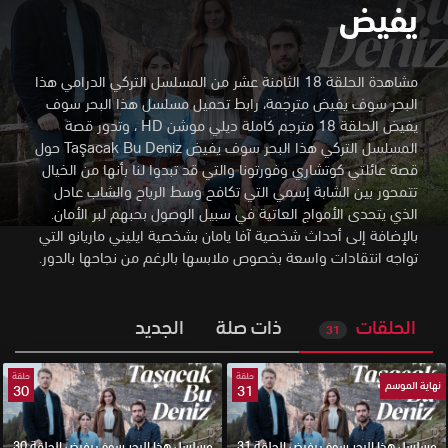
يفيض
مشاهدة الحلقة 18 الثامنة عشر من المسلسل التركي الدرامي هذا
البحر سوف يفيض مترجمة، رابط تحميل مسلسل هذا البحر سوف
يفيض الحلقة 18 مترجم كاملة ديلي موشن HD
،
وتدور قصة
المسلسل التركي هذا البحر سوف يفيض Taşacak Bu Deniz حول
قصة عائلتي كوتشاري وفورتونا والتي قد تبدوا لنا بأنها من الخيال
تتمحور بين الشابة إسمي التي تكافح وسط الرياح والشاب عادل
الذي يتحدى الأمواج العاتية في سبيل الوصول بحبهم لبر الأمان.
بالإضافة إلى أحداث شخصية آفا يامان بشخصية ايليني ماريانو التي
تواجه انتقادات واسعة بخصوص ملابسها بالرغم من نجاحها بالدور.
الحلقات
ذات صلة
الجديد
31
حلقة
حلقة
نهاية الموسم
30
31
مسلسل هذا البحر سوف يفيض الحلقة 31
مسلسل هذا البحر سوف يفيض الحلقة 30