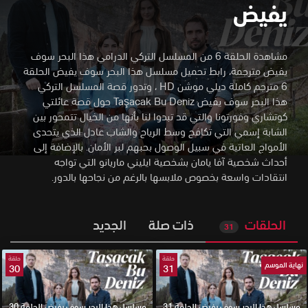
يفيض
مشاهدة الحلقة 6 من المسلسل التركي الدرامي هذا البحر سوف
يفيض مترجمة، رابط تحميل مسلسل هذا البحر سوف يفيض الحلقة
6 مترجم كاملة ديلي موشن HD
،
وتدور قصة المسلسل التركي
هذا البحر سوف يفيض Taşacak Bu Deniz حول قصة عائلتي
كوتشاري وفورتونا والتي قد تبدوا لنا بأنها من الخيال تتمحور بين
الشابة إسمي التي تكافح وسط الرياح والشاب عادل الذي يتحدى
الأمواج العاتية في سبيل الوصول بحبهم لبر الأمان. بالإضافة إلى
أحداث شخصية آفا يامان بشخصية ايليني ماريانو التي تواجه
انتقادات واسعة بخصوص ملابسها بالرغم من نجاحها بالدور.
الحلقات
ذات صلة
الجديد
31
حلقة
حلقة
نهاية الموسم
30
31
مسلسل هذا البحر سوف يفيض الحلقة 31
مسلسل هذا البحر سوف يفيض الحلقة 30