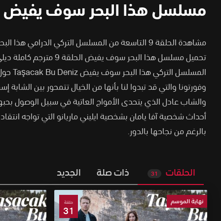
مسلسل هذا البحر سوف يفيض
مشاهدة الحلقة 9 التاسعة من المسلسل التركي الدرامي ه
تحميل مسلسل هذا البحر سوف يفيض الحلقة 9 مترجم كاملة ديلي موشن HD
المسلسل الت
وفورتونا والتي قد تبدوا لنا بأنها من الخيال تتمحور بين الشابة إ
والشاب عادل الذي يتحدى الأمواج العاتية في سبيل الوصول بحبهم 
أحداث شخصية آفا يامان بشخصية ايليني ماريانو التي تواجه انت
بالرغم من نجاحها بالدور.
الحلقات
ذات صلة
الجديد
31
نهاية الموسم
حلقة
31