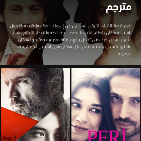
مترجم
تدور قصة الفيلم التركي اسأليني عن إسمك Bana Adını Sor حول
ياسين وهاكان يتعلق قلبهما ببعض منذ الطفولة بدار الأيتام وتسير
الأمور بشكل جيد حتى تدخل بينهم فتاة مغرورة يعشقها هاكان
ولكنها تتسبب بمقتلة فمن قتل هاكان هل ياسمين أم عشيقته
الجديدة.