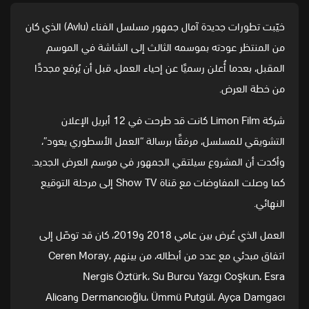
خيّبت تطورات جديدة آمال جمهور
مسلسل الفناء
(Avlu) الذي كان
من المنتظر عودته بموسمه الثالث إلى الشاشة في الموسم
المقبل، بعدما أُعلن رسميًا عن إحياء العمل، قبل أن يُرفع مجددًا
من خطة العرض.
شركة Limon Film كانت قد طرحت في 12 أبريل الإعلان
التشويقي للمسلسل، مرفقًا برسالة “العمل الأسطوري يعود”،
وأكدت أن المشروع سيلتقي الجمهور في موسم العرض الجديد.
كما وصلت المفاوضات مع قناة Show TV إلى مرحلة التوقيع
النهائي.
العمل الذي عُرض بين عامي 2018 و2019، كان قد توصّل إلى
اتفاق مبدئي مع عدد من أبطاله، من بينهم Ceren Moray،
Nergis Öztürk، Su Burcu Yazgı Coşkun، Esra
Dermancıoğlu، Ümmü Putgül، Ayça Damgacı وAlican