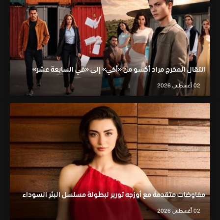
انتقال المخرج مراد أكسو من «أخي» إلى «في السابعة عشر»
02 أغسطس 2026
مفاوضات متقدمة مع أوزجه تورير لبطولة مسلسل البئر السوداء
02 أغسطس 2026