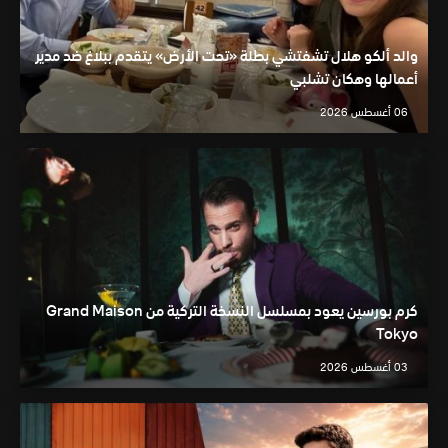
والد ألكو هلال تشفتشي بطلة «تحت الأرض» يتقدم ببلاغ ضد مدير
أعمالها وهكان تشلبي
06 أغسطس 2026
كرم بورسين يعود بمسلسل النسخة التركية من Grand Maison
Tokyo
03 أغسطس 2026