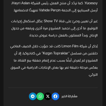
Yücesoy. كما تردّد أن منتج العمل، رئيس الشركة Hayri Aslan،
أرسل السيناريو إلى النجمة Vahide Perçin تمهيدًا لانضمامها.
غير أن تعيين وصيّ على قناة Show TV عطّل استكمال إجراءات
التوقيع، ما أدى إلى تجميد المشروع مرة أخرى ورفعه من جدول
الإنتاج. وبدأ الممثلون بالفعل دراسة عروض جديدة.
يُذكر أن شركة Limon Film كانت قد صوّرت خلال الصيف الماضي
حلقتين من مسلسل “Kızgın Topraklar” في كابادوكيا، إلا أن
المشروع لم يُعرض أيضًا بسبب عدم إتمام صفقة بيع القناة، ما
يعكس مرحلة دقيقة تمر بها بعض الإنتاجات الدرامية في السوق
التركي.
مشاركة الخبر