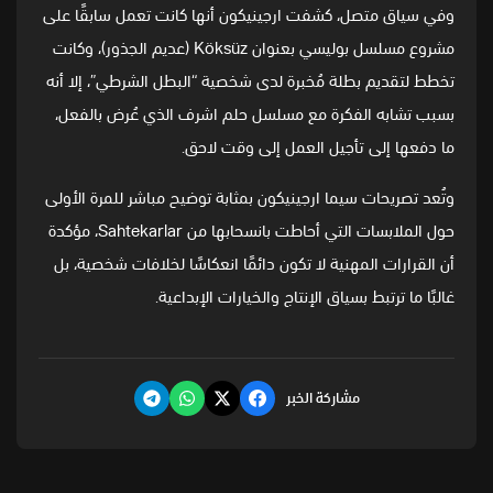
وفي سياق متصل، كشفت ارجينيكون أنها كانت تعمل سابقًا على
مشروع مسلسل بوليسي بعنوان Köksüz (عديم الجذور)، وكانت
تخطط لتقديم بطلة مُخبرة لدى شخصية “البطل الشرطي”، إلا أنه
بسبب تشابه الفكرة مع
مسلسل حلم اشرف
الذي عُرض بالفعل،
ما دفعها إلى تأجيل العمل إلى وقت لاحق.
وتُعد تصريحات سيما ارجينيكون بمثابة توضيح مباشر للمرة الأولى
حول الملابسات التي أحاطت بانسحابها من Sahtekarlar، مؤكدة
أن القرارات المهنية لا تكون دائمًا انعكاسًا لخلافات شخصية، بل
غالبًا ما ترتبط بسياق الإنتاج والخيارات الإبداعية.
مشاركة الخبر