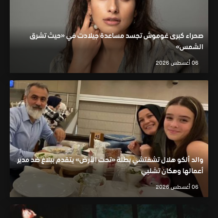
صحراء كبرى غوموش تجسد مساعدة جيلادت في «حيث تشرق
الشمس»
06 أغسطس 2026
والد ألكو هلال تشفتشي بطلة «تحت الأرض» يتقدم ببلاغ ضد مدير
أعمالها وهكان تشلبي
06 أغسطس 2026