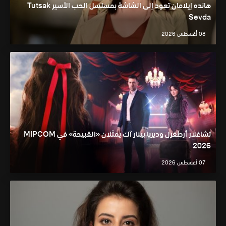
هانده إيلامان تعود إلى الشاشة بمسلسل الحب الأسير Tutsak
Sevda
08 أغسطس 2026
تشاغلار أرطغرل وديريا بينار آك يمثلان «القبيحة» في MIPCOM
2026
07 أغسطس 2026