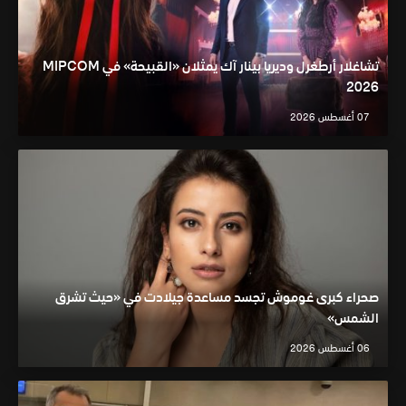
تشاغلار أرطغرل وديريا بينار آك يمثلان «القبيحة» في MIPCOM
2026
07 أغسطس 2026
صحراء كبرى غوموش تجسد مساعدة جيلادت في «حيث تشرق
الشمس»
06 أغسطس 2026