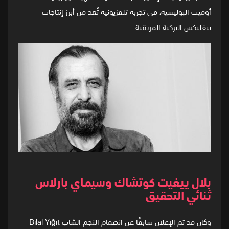
أوميت البوليسية، في تجربة تلفزيونية تُعد من أبرز إنتاجات
نتفليكس التركية المرتقبة.
بلال ييغيت كوتشاك وسيمـاي بارلاس
ثنائي التحقيق
وكان قد تم الإعلان سابقًا عن انضمام النجم الشاب Bilal Yiğit