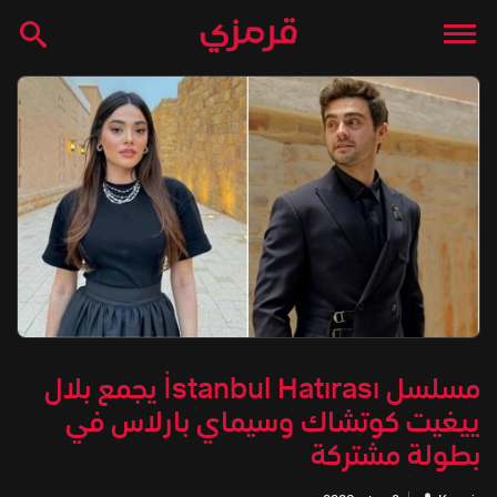
مسلسل İstanbul Hatırası يجمع بلال
ييغيت كوتشاك وسيماي بارلاس في
بطولة مشتركة