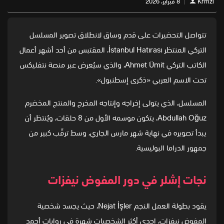
Krmzi
8 فبراير، 2026
تتواصل التحضيرات على قدم وساق لانطلاق تصوير المسلسل
التركي المنتظر İstanbul Hatırası، المقتبس من أحد أشهر أعمال
الكاتب التركي Ahmet Ümit، والذي سيُعرض عبر منصة نتفليكس
تحت الاسم العربي «ذكرى إسطنبول».
المسلسل، الذي يتولى إخراجه وإنتاجه المخرج والمنتج المخضرم
Abdullah Oğuz، يتكون موسمه الأول من 8 حلقات، ويُنتظر أن
يبدأ تصويره في نهاية شهر مارس الجاري، وسط ترقّب كبير من
جمهور الدراما البوليسية.
نجات إشلر في دور المفوض نيفزات
يقود بطولة العمل النجم Nejat İşler، حيث يجسد شخصية
المفوض نيفزات، إحدى أكثر الشخصيات شهرة في روايات أحمد