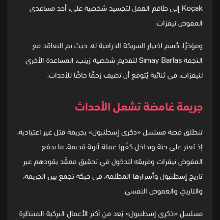
Koçak إلى طاقم العمل لتجسيد شخصية علي، أحد مساعدي
المفوض نيفزات.
ومؤخرًا، حُسم اختيار الشريكة الدرامية له، حيث تم التعاقد مع
النجمة Simay Barlas لتقديم شخصية زينب، المساعدة الأخرى
لنيڤزات، في ثنائية يُتوقع أن تضيف زخمًا خاصًا للأحداث.
جريمة غامضة تشعل الأحداث
تنطلق قصة مسلسل «ذكرى إسطنبول» بجريمة قتل غير اعتيادية،
إذ يُعثر على جثة وبداخل كفّها عملة أثرية قديمة، ما يدفع
المفوض نيفزات وفريقه للدخول في تحقيق معقّد يقودهم عبر
تاريخ إسطنبول وأسرارها المظلمة، في حبكة تجمع بين الجريمة،
والتاريخ، والغموض النفسي.
مسلسل «ذكرى إسطنبول» يُعد من أكثر الأعمال التركية المنتظرة