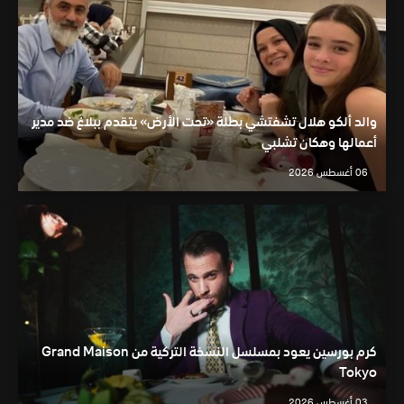
والد ألكو هلال تشفتشي بطلة «تحت الأرض» يتقدم ببلاغ ضد مدير
أعمالها وهكان تشلبي
06 أغسطس 2026
كرم بورسين يعود بمسلسل النسخة التركية من Grand Maison
Tokyo
03 أغسطس 2026