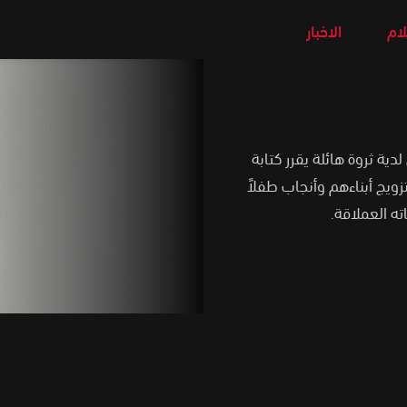
لام
الاخبار
 309 No: 309 حول رجل مسن لدية ثروة هائلة يقرر كتابة
زويج أبناءهم وأنجاب طفلاً
ته العملاقة.