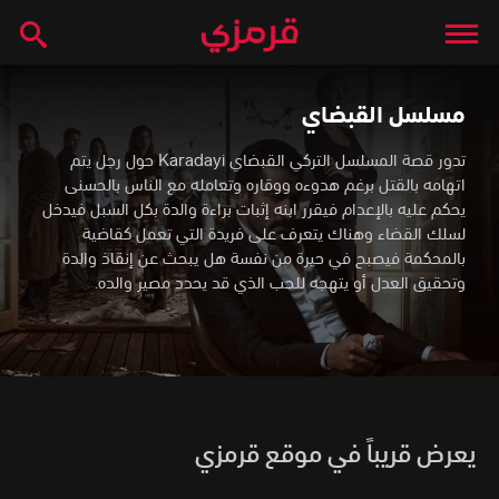
مسلسل القبضاي
تدور قصة المسلسل التركي القبضاي Karadayi حول رجل يتم
اتهامه بالقتل برغم هدوءه ووقاره وتعامله مع الناس بالحسنى
يحكم عليه بالإعدام فيقرر ابنه إثبات براءة والدة بكل السبل فيدخل
لسلك القضاء وهناك يتعرف على فريدة التي تعمل كقاضية
بالمحكمة فيصبح في حيرة من نفسة هل يبحث عن إنقاذ والدة
وتحقيق العدل أو يتهجه للحب الذي قد يحدد مصير والده.
يعرض قريباً في موقع قرمزي