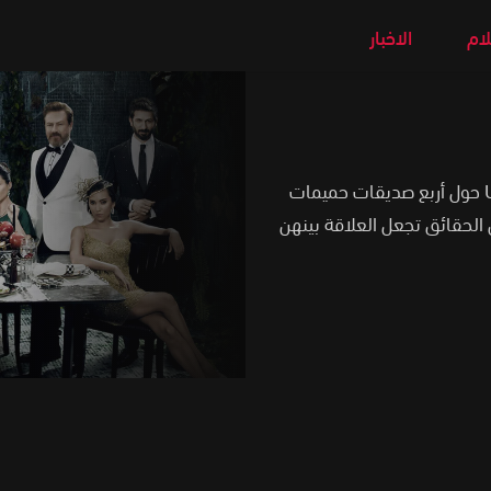
لام
الاخبار
تدور قصة المسلسل التركي جرائم صغيرة Ufak Tefek Cinayetler حول أربع صديقات حميمات
لحقائق تجعل العلاقة بينهن